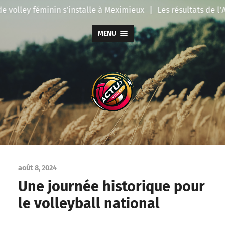
volley féminin s'installe à Meximieux
|
Les résultats de l'A
MENU
Actu
Volley
août 8, 2024
Une journée historique pour
le volleyball national