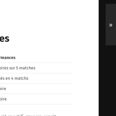
»
es
rmances
oires sur 5 matches
cès en 4 matchs
oire
oire