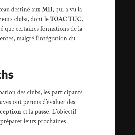
teau destiné aux
M11
, qui a vu la
ieurs clubs, dont le
TOAC TUC
,
oté que certaines formations de la
entes, malgré l’intégration du
chs
pation des clubs, les participants
euves ont permis d’évaluer des
ception
et la
passe
. L’objectif
e préparer leurs prochaines