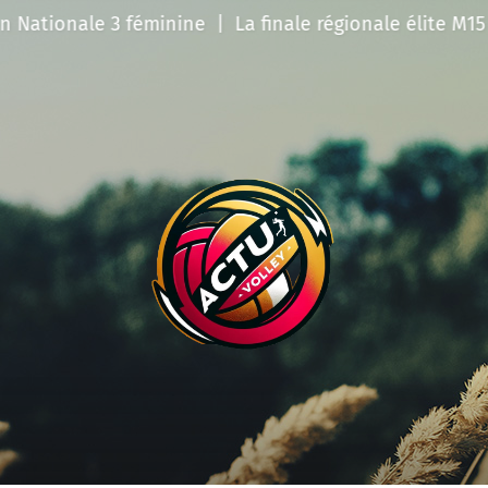
e 3 féminine
|
La finale régionale élite M15 féminines 
Actu
Volley