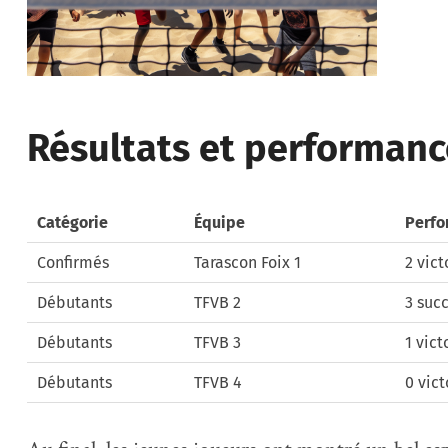
Résultats et performanc
Catégorie
Équipe
Perfo
Confirmés
Tarascon Foix 1
2 vict
Débutants
TFVB 2
3 suc
Débutants
TFVB 3
1 vict
Débutants
TFVB 4
0 vict