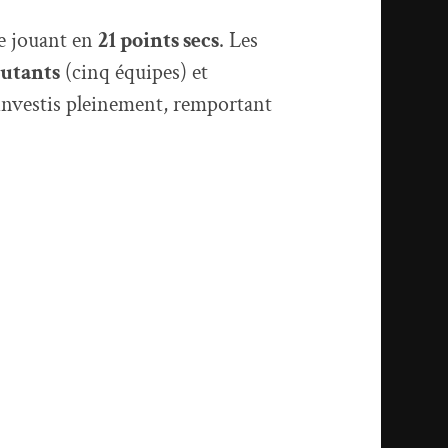
se jouant en
21 points secs
. Les
utants
(cinq équipes) et
 investis pleinement, remportant