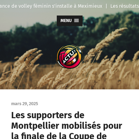
ce de volley féminin s'installe à Meximieux
|
Les résultats 
MENU
Actu
Volley
mars 29, 2025
Les supporters de
Montpellier mobilisés pour
la finale de la Coupe de