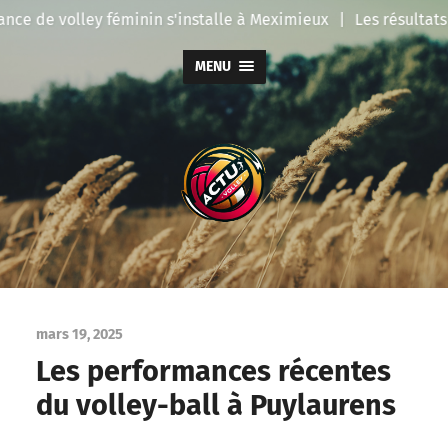
ce de volley féminin s'installe à Meximieux
|
Les résultats 
MENU
Actu
Volley
mars 19, 2025
Les performances récentes
du volley-ball à Puylaurens